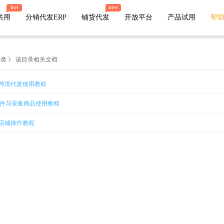
hot
new
共用
分销代发ERP
铺货代发
开放平台
产品试用
帮
类 》 该目录相关文档
店管家厂商
完成跨境代发使用教程
代发
微盟
有赞
小店
插件与采集商品使用教程
微店
苏宁易购
唯品会
值点
ok店铺操作教程
火山小视频
萌推
云集
贝贝
爱库存
网易考拉
鲸灵
魔筷星选
快团团