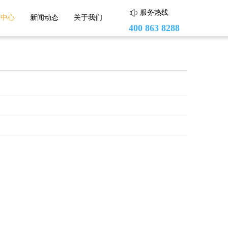
服务热线
助中心
新闻动态
关于我们
400 863 8288
蘑菇街
头条小店
小红书
度小店