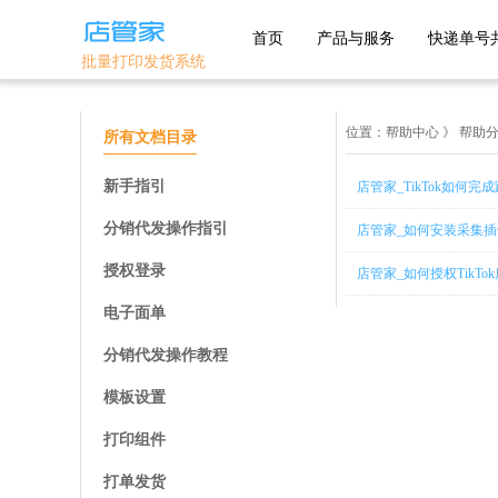
首页
产品与服务
快递单号
批量打印发货系统
主流平台
优选平台
位置：
帮助中心
》
帮助分
所有文档目录
1688
淘宝
抖店分销代
新手指引
店管家_TikTok如何
发
淘宝特卖
天猫
分销代发操作指引
店管家_如何安装采集
美丽说
京东
拼多多
授权登录
店管家_如何授权TikT
鲁班系统
抖店-即时零
抖音小店
售
微信小商店
电子面单
快手小店
淘工厂
团好货
分销代发操作教程
开放平台
淘宝买菜
模板设置
自助版
打印组件
打单发货