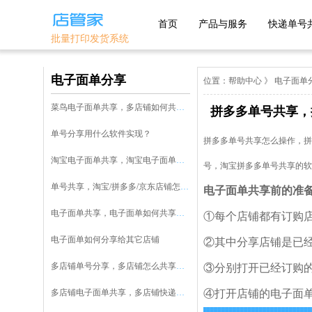
首页
产品与服务
快递单号
批量打印发货系统
电子面单分享
主流平台
优选平台
位置：
帮助中心
》
电子面单
菜鸟电子面单共享，多店铺如何共享菜鸟电子面单
拼多多单号共享，
1688
淘宝
抖店分销代
发
单号分享用什么软件实现？
淘宝特卖
天猫
拼多多单号共享怎么操作，拼
美丽说
京东
拼多多
淘宝电子面单共享，淘宝电子面单怎么分享给其它店铺
号，淘宝拼多多单号共享的软
鲁班系统
抖店-即时零
单号共享，淘宝/拼多多/京东店铺怎么共享单号
电子面单共享前的准
抖音小店
售
微信小商店
电子面单共享，电子面单如何共享单号
①每个店铺都有订购
快手小店
淘工厂
团好货
电子面单如何分享给其它店铺
开放平台
淘宝买菜
②其中分享店铺是已
自助版
多店铺单号分享，多店铺怎么共享单号
③分别打开已经订购
多店铺电子面单共享，多店铺快递单号分享教程
④打开店铺的电子面