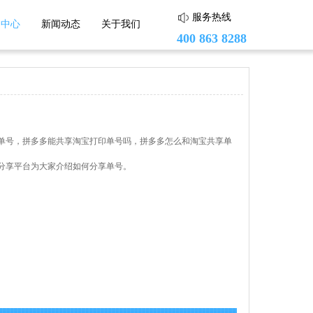
服务热线
助中心
新闻动态
关于我们
400 863 8288
蘑菇街
单号，拼多多能共享淘宝打印单号吗，拼多多怎么和淘宝共享单
头条小店
分享平台为大家介绍如何分享单号。
小红书
度小店