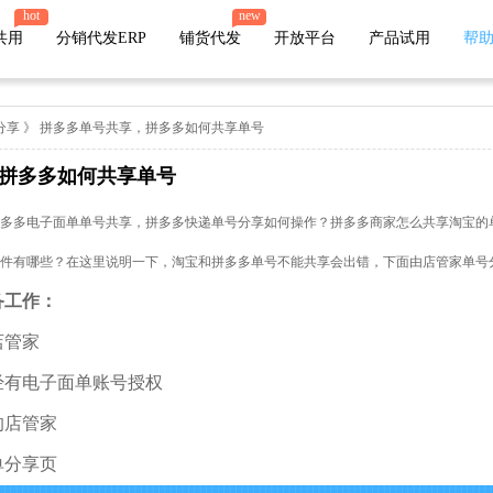
hot
new
共用
分销代发ERP
铺货代发
开放平台
产品试用
帮
分享
》 拼多多单号共享，拼多多如何共享单号
拼多多如何共享单号
店管家厂商
代发
微盟
小店
有赞
多多电子面单单号共享，拼多多快递单号分享如何操作？拼多多商家怎么共享淘宝的
微店
苏宁易购
唯品会
值点
件有哪些？在这里说明一下，淘宝和拼多多单号不能共享会出错，下面由店管家单号
火山小视频
萌推
贝贝
云集
备工作：
爱库存
网易考拉
魔筷星选
鲸灵
店管家
快团团
经有电子面单账号授权
的店管家
单分享页