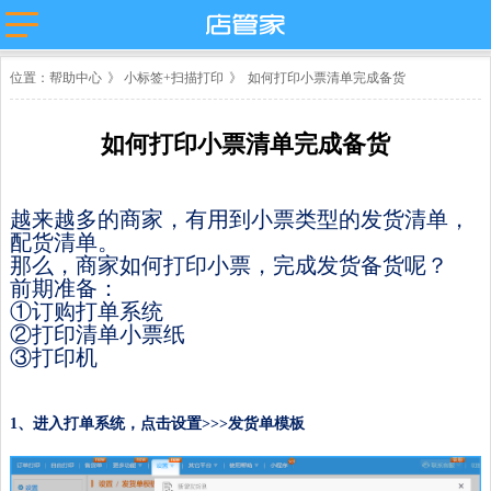
主流平台
位置：
帮助中心
》
小标签+扫描打印
》
如何打印小票清单完成备货
淘宝
抖店分销代
店管家厂商
发
代发
微盟
卖
天猫
如何打印小票清单完成备货
苏宁易购
唯品会
值点
拼多多
云集
小红书
微信小商
抖店-即时零
越来越多的商家，有用到小票类型的发货清单，
店
售
团好货
快团团
配货清单。
店
淘工厂
那么，商家如何打印小票，完成发货备货呢？
前期准备：
台
淘宝买菜
①订购打单系统
②打印清单小票纸
③打印机
1、进入打单系统，点击设置>>>发货单模板