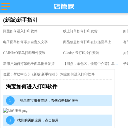
(新版)新手指引
阿里如何进入打印软件
线上订单如何打印发货
如
电子面单如何添加自定义文字
商品信息如何打印在快递面单上
有
CAINIAO菜鸟打印组件安装
C-lodop 云打印控件安装
如
新用户如何打印电子面单批量发货
【网点，承包区，快递中介等】单号分享快递对账教程
子
位置：
帮助中心
》
(新版)新手指引
》 淘宝如何进入打印软件
淘宝如何进入打印软件
1
登录淘宝服务市场，右侧点击我的服务
2
找到购买的应用，点击使用