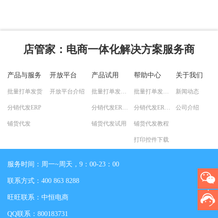
店管家
：电商一体化解决方案服务商
产品与服务
开放平台
产品试用
帮助中心
关于我们
批量打单发货
开放平台介绍
批量打单发货试用
批量打单发货教程
新闻动态
分销代发ERP
分销代发ERP试用
分销代发ERP教程
公司介绍
铺货代发
铺货代发试用
铺货代发教程
打印控件下载
服务时间：周一~周天，9：00-23：00
联系方式：400 863 8288
旺旺联系：中恒电商
QQ联系：800183731